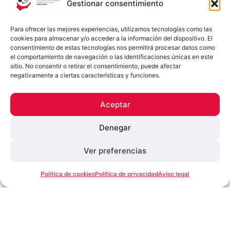
Gestionar consentimiento
Para ofrecer las mejores experiencias, utilizamos tecnologías como las
cookies para almacenar y/o acceder a la información del dispositivo. El
consentimiento de estas tecnologías nos permitirá procesar datos como
el comportamiento de navegación o las identificaciones únicas en este
sitio. No consentir o retirar el consentimiento, puede afectar
negativamente a ciertas características y funciones.
Aceptar
Denegar
Ver preferencias
¿En qué podemos ayudarte?
Productos de la
Raza Churra
Política de cookies
Política de privacidad
Aviso legal
De la oveja churra se obtienen productos de
alta calidad reconocidos con distintivos de
calidad protegida.