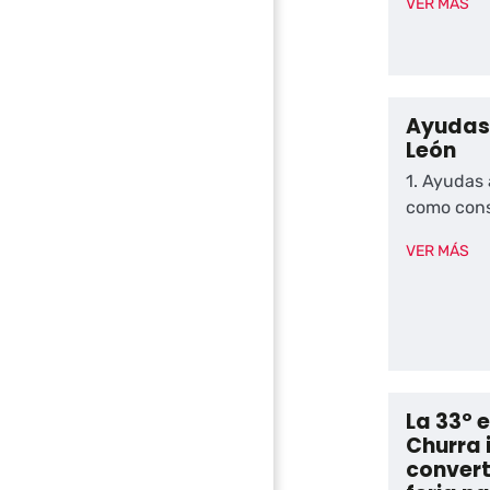
VER MÁS
Ayudas 
León
1. Ayudas 
como cons
VER MÁS
La 33º e
Churra 
convert