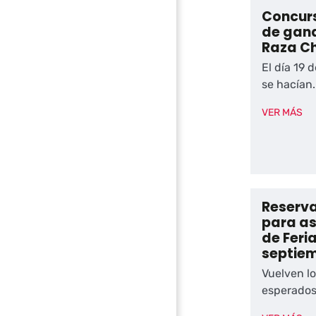
Concurs
de gana
Raza C
El día 19 
se hacían..
VER MÁS
Reserva
para as
de Feri
septie
Vuelven l
esperados 