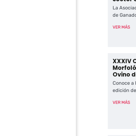
La Asocia
de Ganado
VER MÁS
XXXIV 
Morfol
Ovino d
Conoce a 
edición de
VER MÁS