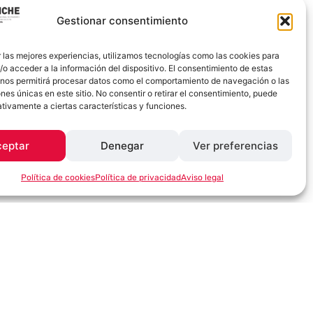
Estimado socio, amigo, colaborador
Gestionar consentimiento
y/o participante de CHURRA,
NUESTRA RAZA,...
 las mejores experiencias, utilizamos tecnologías como las cookies para
VER MÁS
o acceder a la información del dispositivo. El consentimiento de estas
 nos permitirá procesar datos como el comportamiento de navegación o las
ones únicas en este sitio. No consentir o retirar el consentimiento, puede
tivamente a ciertas características y funciones.
ceptar
Denegar
Ver preferencias
Política de cookies
Política de privacidad
Aviso legal
Patrocinios y ayudas