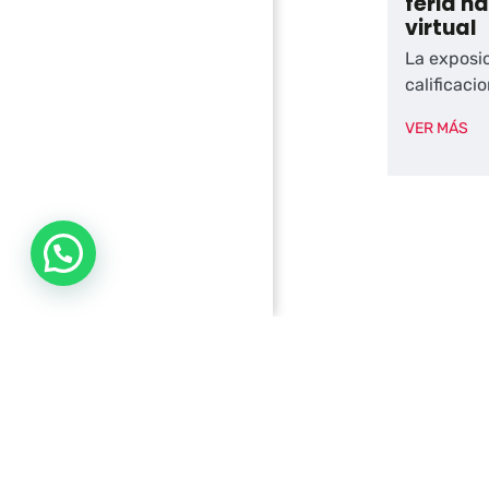
feria n
virtual
La exposi
calificaci
VER MÁS