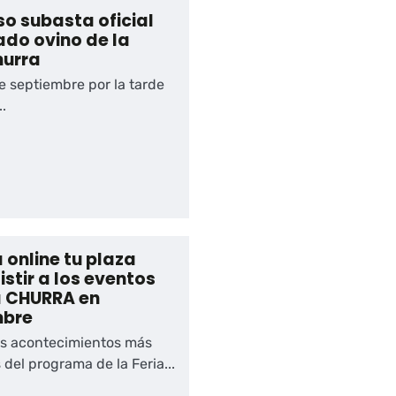
o subasta oficial
do ovino de la
hurra
de septiembre por la tarde
.
 online tu plaza
istir a los eventos
a CHURRA en
mbre
os acontecimientos más
del programa de la Feria...