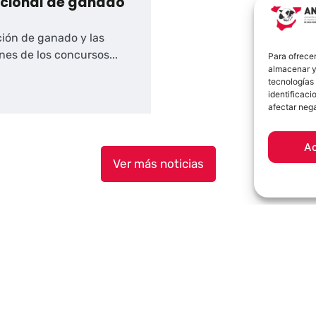
acional de ganado
ción de ganado y las
ones de los concursos...
Para ofrecer
almacenar y/
tecnologías
identificaci
afectar nega
A
Ver más noticias
Contacto