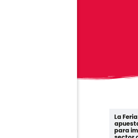
La Feri
apuesta
para im
sector 