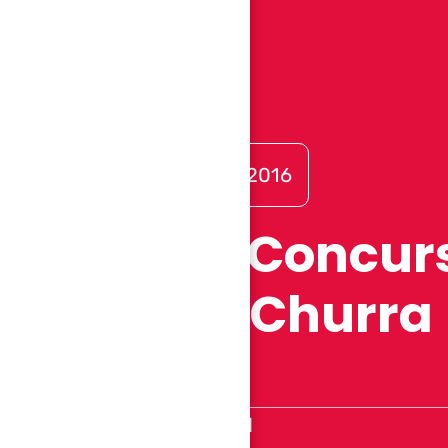
EDICIÓN AÑO 2016
XXIX Concur
Raza Churra
FECHA
9 abril
- 10 abril