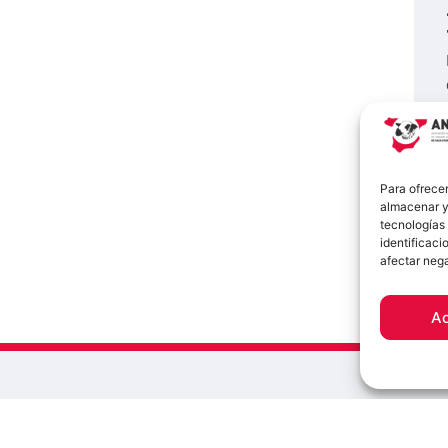
Para ofrecer
almacenar y/
tecnologías
identificaci
afectar nega
A