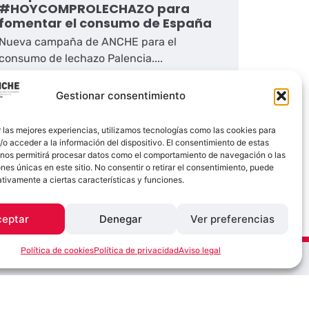
#HOYCOMPROLECHAZO para
fomentar el consumo de España
Nueva campaña de ANCHE para el
consumo de lechazo Palencia....
Gestionar consentimiento
II Concurso de Fotografía
Anche incorpora de nuevo el concurso de
 las mejores experiencias, utilizamos tecnologías como las cookies para
fotografía en la...
o acceder a la información del dispositivo. El consentimiento de estas
 nos permitirá procesar datos como el comportamiento de navegación o las
ones únicas en este sitio. No consentir o retirar el consentimiento, puede
tivamente a ciertas características y funciones.
ceptar
Denegar
Ver preferencias
Política de cookies
Política de privacidad
Aviso legal