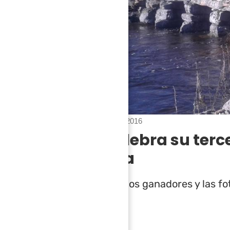
Anche
15 abril 2016
Anche celebra su terc
fotografía
Para conocer a los ganadores y las fot
2016
.