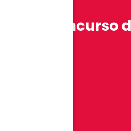
feria-churra
III Concurso 