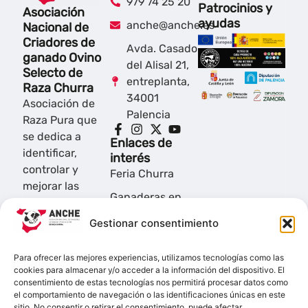
979 74 25 20
Patrocinios y
Asociación
ayudas
anche@anche.es
Nacional de
Criadores de
Avda. Casado
ganado Ovino
del Alisal 21,
Selecto de
entreplanta,
Raza Churra
34001
Asociación de
Palencia
Raza Pura que
se dedica a
Enlaces de
identificar,
interés
controlar y
Feria Churra
mejorar las
Ganaderas en
ovejas de raza
red
churra de la
Gestionar consentimiento
región de
Plataforma por
Castilla y León.
la Ganadería
Para ofrecer las mejores experiencias, utilizamos tecnologías como las
Extensiva y el
cookies para almacenar y/o acceder a la información del dispositivo. El
consentimiento de estas tecnologías nos permitirá procesar datos como
Pastoralismo
el comportamiento de navegación o las identificaciones únicas en este
sitio. No consentir o retirar el consentimiento, puede afectar