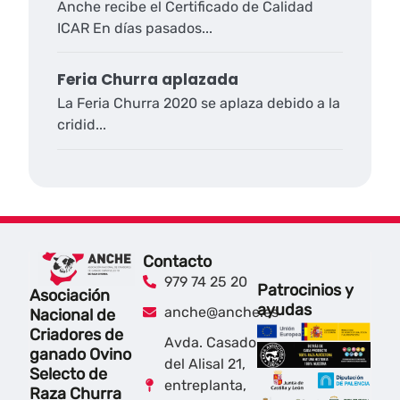
Anche recibe el Certificado de Calidad
ICAR En días pasados...
Feria Churra aplazada
La Feria Churra 2020 se aplaza debido a la
cridid...
Contacto
979 74 25 20
Patrocinios y
Asociación
ayudas
anche@anche.es
Nacional de
Criadores de
Avda. Casado
ganado Ovino
del Alisal 21,
Selecto de
entreplanta,
Raza Churra