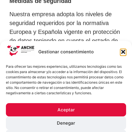
Medidas de seguridad
Nuestra empresa adopta los niveles de
seguridad requeridos por la normativa
Europea y Española vigente en protección
de datos teniendo en cuenta el estado de
la técnica, los costes de aplicación y la
Gestionar consentimiento
naturaleza, el alcance, el contexto y los
fines del tratamiento descritos, así como
Para ofrecer las mejores experiencias, utilizamos tecnologías como las
cookies para almacenar y/o acceder a la información del dispositivo. El
los riesgos de probabilidad y gravedad
consentimiento de estas tecnologías nos permitirá procesar datos como
el comportamiento de navegación o las identificaciones únicas en este
variables para sus derechos y libertades
sitio. No consentir o retirar el consentimiento, puede afectar
como persona.
negativamente a ciertas características y funciones.
Tratamiento de datos de menores
Aceptar
Al amparo del RGPD UE 679/2016 y del
Denegar
RD 1720/2007 los menores de más de 14