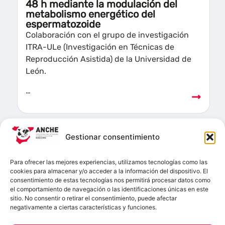
48 h mediante la modulación del
metabolismo energético del
espermatozoide
Colaboración con el grupo de investigación
ITRA-ULe (Investigación en Técnicas de
Reproducción Asistida) de la Universidad de
León.
…
Gestionar consentimiento
2018
GO REPROVI
Para ofrecer las mejores experiencias, utilizamos tecnologías como las
El grupo operativo REPROVI pretende la
cookies para almacenar y/o acceder a la información del dispositivo. El
implantación de soluciones reproductivas que
consentimiento de estas tecnologías nos permitirá procesar datos como
incrementen la sostenibilidad económica de
el comportamiento de navegación o las identificaciones únicas en este
sitio. No consentir o retirar el consentimiento, puede afectar
las explotaciones de ovino…
negativamente a ciertas características y funciones.