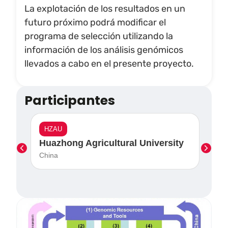
La explotación de los resultados en un
futuro próximo podrá modificar el
programa de selección utilizando la
información de los análisis genómicos
llevados a cabo en el presente proyecto.
Participantes
HZAU
C
a
Huazhong Agricultural University
Co
China
In
Aus