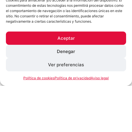
cookies para almacenar y/o acceder a la información del dispositivo. El
Con una
fertilidad del 74,00 %
en un
lote
consentimiento de estas tecnologías nos permitirá procesar datos como
de 55 ovejas
el comportamiento de navegación o las identificaciones únicas en este
sitio. No consentir o retirar el consentimiento, puede afectar
negativamente a ciertas características y funciones.
Aceptar
3º Premio
Denegar
TROFEO Y DIPLOMA
CENTRO INTEGRADO DE F.P. VIÑALTA
Ver preferencias
¿En qué podemos ayudarte?
(Viñalta - Palencia)
Política de cookies
Política de privacidad
Aviso legal
Con una
fertilidad del 73,47%
en un
lote de
50 ovejas
CONCURSO DE FOTOGRAFÍA
XI Concurso de Fotografía de