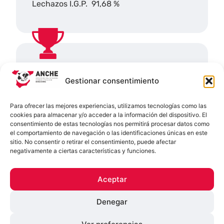
Lechazos I.G.P. 91,68 %
Tercer Premio
Gestionar consentimiento
TROFEO Y DIPLOMA
JOSÉ LUIS SANTIAGO HOYOS
Para ofrecer las mejores experiencias, utilizamos tecnologías como las
(Añoza - Palencia)
cookies para almacenar y/o acceder a la información del dispositivo. El
consentimiento de estas tecnologías nos permitirá procesar datos como
Índice 96,48
el comportamiento de navegación o las identificaciones únicas en este
Lechazos I.G.P. 92,33 %
sitio. No consentir o retirar el consentimiento, puede afectar
negativamente a ciertas características y funciones.
Aceptar
CALIDAD DEL LECHAZO
Denegar
XIII Concurso nacional de